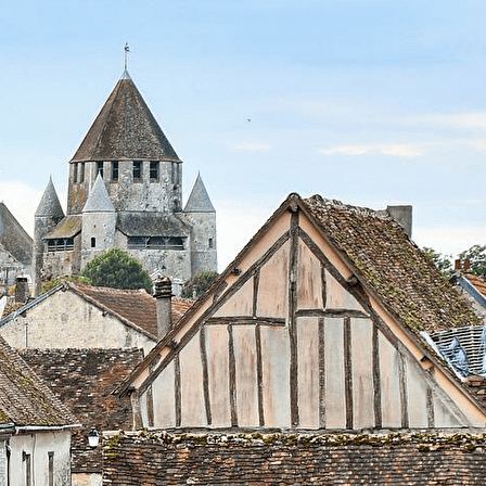
Exporter les lignes sélectionnées
Exporter toutes les colonnes
Exporter uniquement les colonnes affichées
Menu
<
>
Actualités
Présentation
Monuments
Missions de la société
Droits des sociétaires
Dons & Legs à la SHAAP
Actualités (archives)
?>
Images de la page d'accueil
Cliquez pour éditer
Texte, bouton et/ou inscription à la newsletter