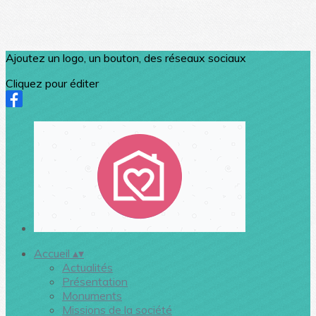
Ajoutez un logo, un bouton, des réseaux sociaux
Cliquez pour éditer
Accueil
▴
▾
Actualités
Présentation
Monuments
Missions de la société