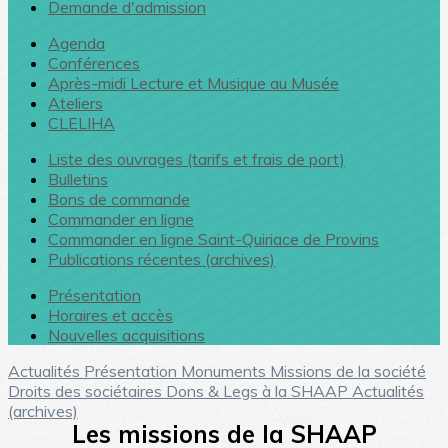
Demande d'admission
Agenda
Conférences
Après-midi Lecture et Musique au Musée
Ateliers
CLELIHA
Liste des ouvrages (tarifs et frais de port)
Bulletins
Bons de commande
Commander en ligne
Commander en ligne Saint-Quiriace de Provins
Publications récentes (archives)
Présentation
Horaires et accès
Nouvelles acquisitions
Actualités
Présentation
Monuments
Missions de la société
Droits des sociétaires
Dons & Legs à la SHAAP
Actualités
(archives)
Les missions de la SHAAP