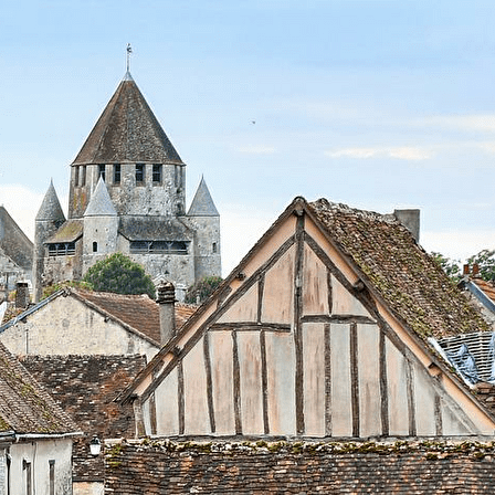
Exporter les lignes sélectionnées
Exporter toutes les colonnes
Exporter uniquement les colonnes affichées
Menu
?>
Images de la page d'accueil
Cliquez pour éditer
Texte, bouton et/ou inscription à la newsletter
Cliquez pour éditer