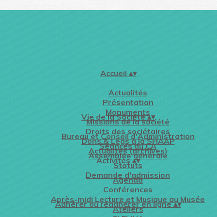
Accueil
▴
▾
Actualités
Présentation
Monuments
Vie de la Société
▴
▾
Missions de la société
Droits des sociétaires
Bureau et Conseil d'Administration
Dons & Legs à la SHAAP
Séances du CA
Actualités (archives)
Assemblée générale
Activités
▴
▾
Statuts
Demande d'admission
Agenda
Conférences
Après-midi Lecture et Musique au Musée
Adhérer ou réadhérer en ligne
▴
▾
Ateliers