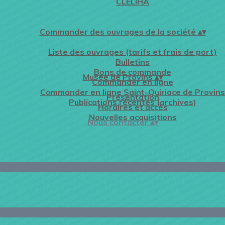
CLELIHA
Commander des ouvrages de la société
▴
▾
Liste des ouvrages (tarifs et frais de port)
Bulletins
Bons de commande
Musée de Provins
▴
▾
Commander en ligne
Commander en ligne Saint-Quiriace de Provins
Présentation
Publications récentes (archives)
Horaires et accès
Nouvelles acquisitions
Nous contacter
▴
▾