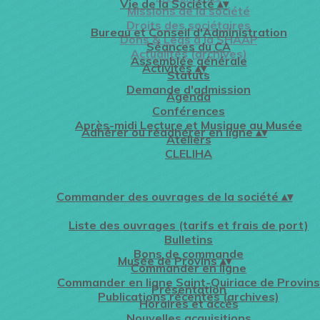
Vie de la Société
▴
▾
Missions de la société
Droits des sociétaires
Bureau et Conseil d'Administration
Dons & Legs à la SHAAP
Séances du CA
Actualités (archives)
Assemblée générale
Activités
▴
▾
Statuts
Demande d'admission
Agenda
Conférences
Après-midi Lecture et Musique au Musée
Adhérer ou réadhérer en ligne
▴
▾
Ateliers
CLELIHA
Commander des ouvrages de la société
▴
▾
Liste des ouvrages (tarifs et frais de port)
Bulletins
Bons de commande
Musée de Provins
▴
▾
Commander en ligne
Commander en ligne Saint-Quiriace de Provins
Présentation
Publications récentes (archives)
Horaires et accès
Nouvelles acquisitions