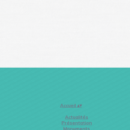
Accueil
▴
▾
Actualités
Présentation
Monuments