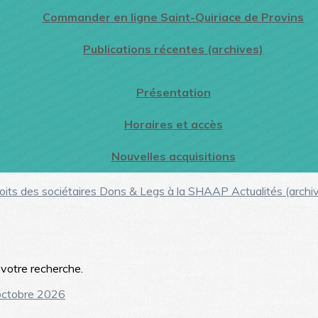
Commander en ligne Saint-Quiriace de Provins
Publications récentes (archives)
Présentation
Horaires et accès
Nouvelles acquisitions
oits des sociétaires
Dons & Legs à la SHAAP
Actualités (archi
r votre recherche.