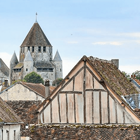
Exporter les lignes sélectionnées
Exporter toutes les colonnes
Exporter uniquement les colonnes affichées
Menu
<
>
Actualités
Présentation
Monuments
Missions de la société
Droits des sociétaires
Dons & Legs à la SHAAP