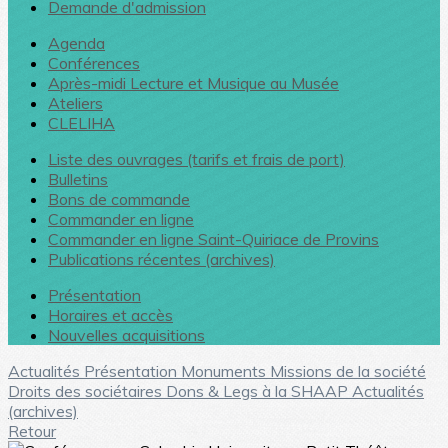
Demande d'admission
Agenda
Conférences
Après-midi Lecture et Musique au Musée
Ateliers
CLELIHA
Liste des ouvrages (tarifs et frais de port)
Bulletins
Bons de commande
Commander en ligne
Commander en ligne Saint-Quiriace de Provins
Publications récentes (archives)
Présentation
Horaires et accès
Nouvelles acquisitions
Actualités
Présentation
Monuments
Missions de la société
Droits des sociétaires
Dons & Legs à la SHAAP
Actualités
(archives)
Retour