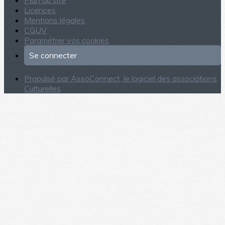
Plan du site
Licences
Mentions légales
CGUV
Paramétrer vos cookies
Se connecter
Propulsé par AssoConnect, le logiciel des associations
Culturelles