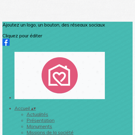
Ajoutez un logo, un bouton, des réseaux sociaux
Cliquez pour éditer
Accueil
▴
▾
Actualités
Présentation
Monuments
Missions de la société