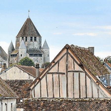
Exporter les lignes sélectionnées
Exporter toutes les colonnes
Exporter uniquement les colonnes affichées
Menu
<
>
Actualités
Présentation
Monuments
Missions de la société
Droits des sociétaires
Dons & Legs à la SHAAP
Actualités (archives)
?>
Images de la page d'accueil
Cliquez pour éditer
Texte, bouton et/ou inscription à la newsletter